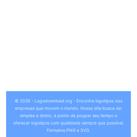
© 2026 - Logodownload.org - Encontre logotipos das
empresas que movem o mundo. Nosso site busca ser
German
simples e direto, a ponto de poupar seu tempo e
Hindi
oferecer logotipos com qualidade sempre que possível.
Formatos PNG e SVG.
Chinese