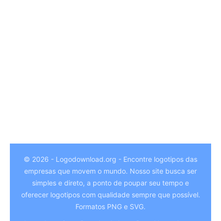
© 2026 - Logodownload.org - Encontre logotipos das
empresas que movem o mundo. Nosso site busca ser
German
simples e direto, a ponto de poupar seu tempo e
Hindi
oferecer logotipos com qualidade sempre que possível.
Formatos PNG e SVG.
Chinese