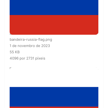
bandeira-russia-flag.png
1 de novembro de 2023
55 KB
4096 por 2731 píxeis