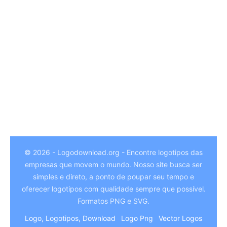
© 2026 - Logodownload.org - Encontre logotipos das
empresas que movem o mundo. Nosso site busca ser
German
simples e direto, a ponto de poupar seu tempo e
Hindi
oferecer logotipos com qualidade sempre que possível.
Formatos PNG e SVG.
Chinese
Logo, Logotipos, Download
Logo Png
Vector Logos
Italian