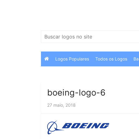
Ir
para
o
conteúdo
Pesquisar
por:
Logos Populares
Todos os Logos
Ba
boeing-logo-6
27 maio, 2018