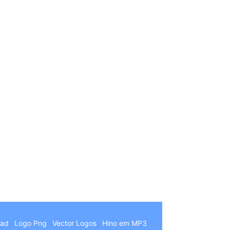
German
Hindi
Chinese
Italian
oad
Logo Png
Vector Logos
Hino em MP3