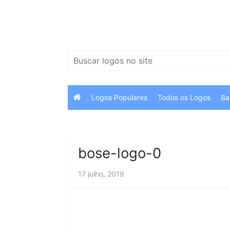
Ir
para
o
conteúdo
Pesquisar
por:
Logos Populares
Todos os Logos
Ba
bose-logo-0
17 julho, 2019