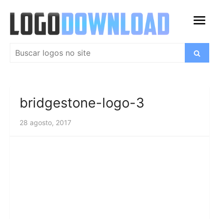
Ir
para
abrir
o
menu
conteúdo
Pesquisar
Buscar
por:
bridgestone-logo-3
28 agosto, 2017