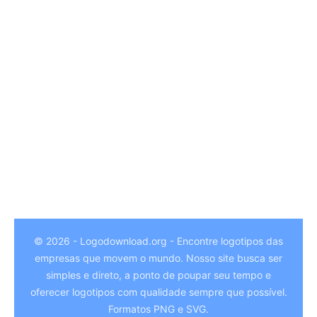
© 2026 - Logodownload.org - Encontre logotipos das
empresas que movem o mundo. Nosso site busca ser
German
simples e direto, a ponto de poupar seu tempo e
Hindi
oferecer logotipos com qualidade sempre que possível.
Formatos PNG e SVG.
Chinese