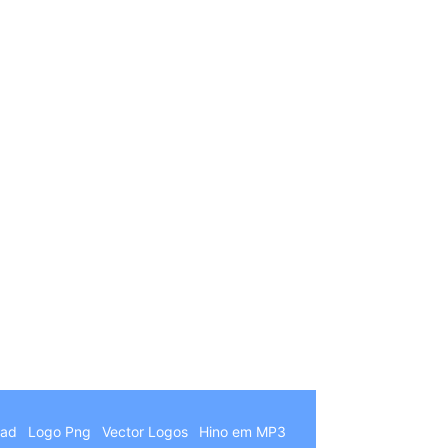
German
Hindi
Chinese
Italian
oad
Logo Png
Vector Logos
Hino em MP3