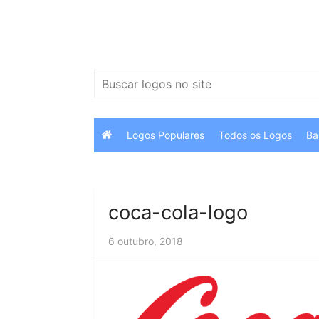
Ir
para
o
conteúdo
Pesquisar
por:
Logos Populares
Todos os Logos
Ba
coca-cola-logo
6 outubro, 2018