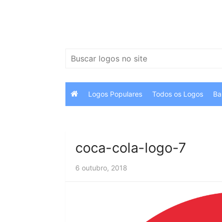
Ir
para
o
conteúdo
Pesquisar
por:
Logos Populares
Todos os Logos
Ba
coca-cola-logo-7
6 outubro, 2018