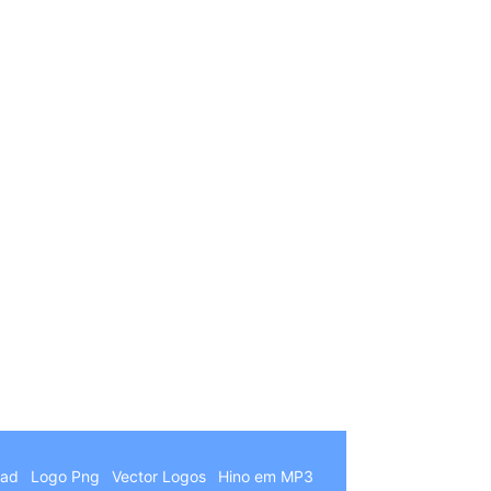
German
Hindi
Chinese
Italian
oad
Logo Png
Vector Logos
Hino em MP3