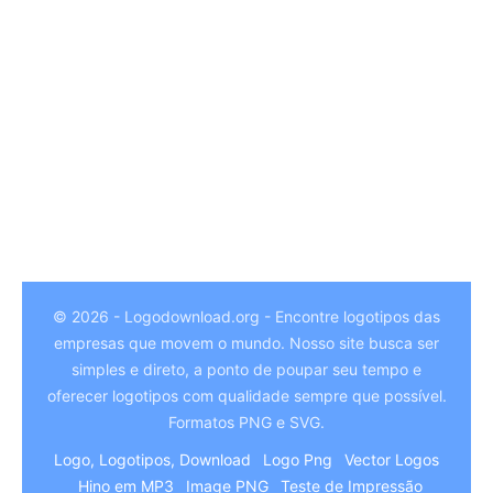
© 2026 - Logodownload.org - Encontre logotipos das
empresas que movem o mundo. Nosso site busca ser
German
simples e direto, a ponto de poupar seu tempo e
Hindi
oferecer logotipos com qualidade sempre que possível.
Formatos PNG e SVG.
Chinese
Logo, Logotipos, Download
Logo Png
Vector Logos
Italian
Hino em MP3
Image PNG
Teste de Impressão