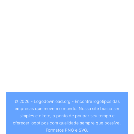
© 2026 - Logodownload.org - Encontre logotipos das
empresas que movem o mundo. Nosso site busca ser
German
simples e direto, a ponto de poupar seu tempo e
Hindi
oferecer logotipos com qualidade sempre que possível.
Formatos PNG e SVG.
Chinese