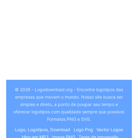
© 2026 - Logodownload.org - Encontre logotipos das
empresas que movem o mundo. Nosso site busca ser
German
simples e direto, a ponto de poupar seu tempo e
Hindi
oferecer logotipos com qualidade sempre que possível.
Formatos PNG e SVG.
Chinese
Logo, Logotipos, Download
Logo Png
Vector Logos
Italian
Hino em MP3
Image PNG
Teste de Impressão