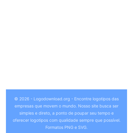
© 2026 - Logodownload.org - Encontre logotipos das
empresas que movem o mundo. Nosso site busca ser
German
simples e direto, a ponto de poupar seu tempo e
Hindi
oferecer logotipos com qualidade sempre que possível.
Formatos PNG e SVG.
Chinese