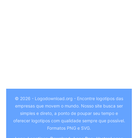
© 2026 - Logodownload.org - Encontre logotipos das
empresas que movem o mundo. Nosso site busca ser
German
simples e direto, a ponto de poupar seu tempo e
Hindi
oferecer logotipos com qualidade sempre que possível.
Formatos PNG e SVG.
Chinese