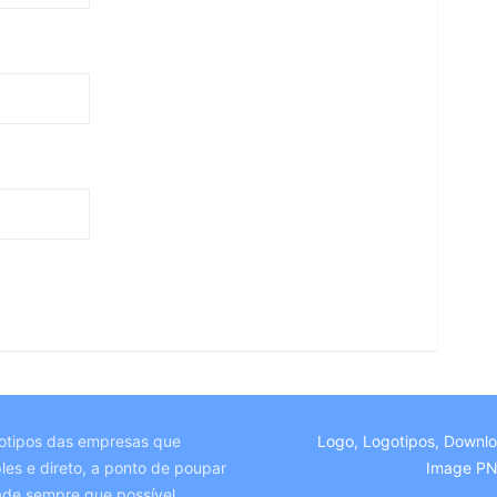
otipos das empresas que
Logo, Logotipos, Downl
es e direto, a ponto de poupar
Image P
ade sempre que possível.