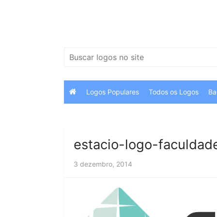
Ir
para
o
conteúdo
Pesquisar
por:
Logos Populares
Todos os Logos
Ba
estacio-logo-faculdad
3 dezembro, 2014