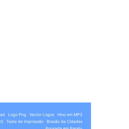
German
Hindi
Chinese
Italian
oad
Logo Png
Vector Logos
Hino em MP3
Arabic
NG
Teste de Impressão
Brasão de Cidades
Pousada em Paraty