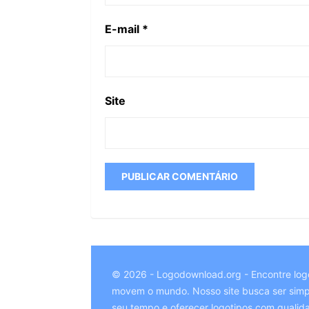
E-mail
*
Site
© 2026 - Logodownload.org - Encontre log
movem o mundo. Nosso site busca ser simpl
seu tempo e oferecer logotipos com qualid