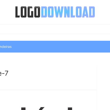
ndeiras
e-7