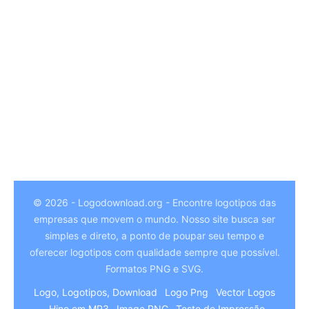
© 2026 - Logodownload.org - Encontre logotipos das
empresas que movem o mundo. Nosso site busca ser
German
simples e direto, a ponto de poupar seu tempo e
Hindi
oferecer logotipos com qualidade sempre que possível.
Formatos PNG e SVG.
Chinese
Logo, Logotipos, Download
Logo Png
Vector Logos
Italian
Hino em MP3
Image PNG
Teste de Impressão