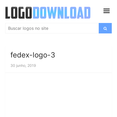
Ir
para
abrir
o
menu
conteúdo
Pesquisar
Buscar
por:
fedex-logo-3
30 junho, 2019