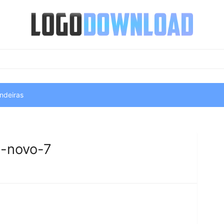
ndeiras
-novo-7