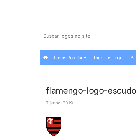
Ir
para
o
conteúdo
Pesquisar
por:
Logos Populares
Todos os Logos
Ba
flamengo-logo-escudo
7 junho, 2019