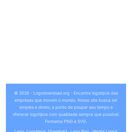
© 2026 - Logodownload.org - Encontre logotipos das
empresas que movem o mundo. Nosso site busca ser
German
simples e direto, a ponto de poupar seu tempo e
Hindi
oferecer logotipos com qualidade sempre que possível.
Formatos PNG e SVG.
Chinese
Logo, Logotipos, Download
Logo Png
Vector Logos
Italian