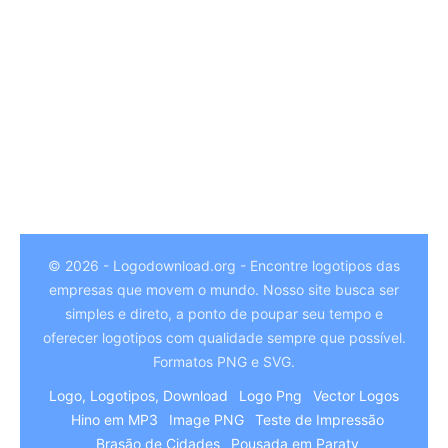
© 2026 - Logodownload.org - Encontre logotipos das
empresas que movem o mundo. Nosso site busca ser
German
simples e direto, a ponto de poupar seu tempo e
Hindi
oferecer logotipos com qualidade sempre que possível.
Formatos PNG e SVG.
Chinese
Logo, Logotipos, Download
Logo Png
Vector Logos
Italian
Hino em MP3
Image PNG
Teste de Impressão
Arabic
Brasão de Cidades
Pousada em Paraty