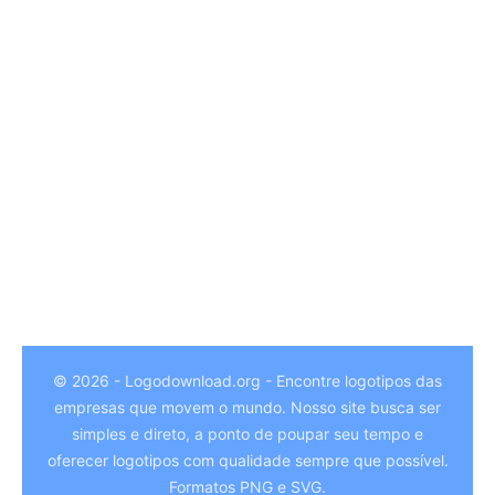
© 2026 - Logodownload.org - Encontre logotipos das
empresas que movem o mundo. Nosso site busca ser
German
simples e direto, a ponto de poupar seu tempo e
Hindi
oferecer logotipos com qualidade sempre que possível.
Formatos PNG e SVG.
Chinese