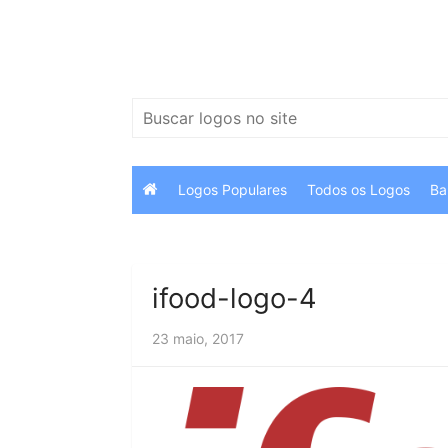
Ir
para
o
conteúdo
Pesquisar
por:
Logos Populares
Todos os Logos
Ba
ifood-logo-4
23 maio, 2017