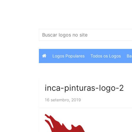
Ir
para
o
conteúdo
Pesquisar
por:
Logos Populares
Todos os Logos
Ba
inca-pinturas-logo-2
16 setembro, 2019