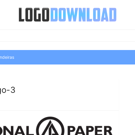
ndeiras
go-3