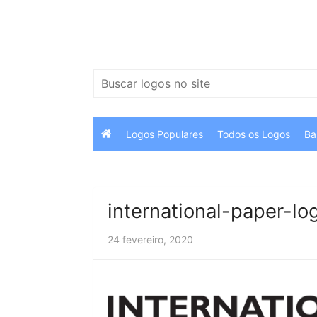
Ir
para
o
conteúdo
Pesquisar
por:
Logos Populares
Todos os Logos
Ba
international-paper-lo
24 fevereiro, 2020