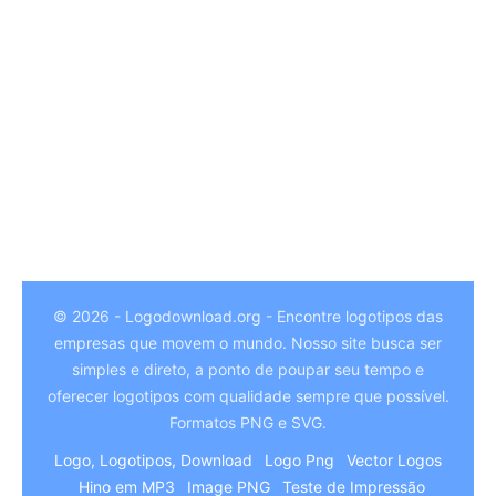
© 2026 - Logodownload.org - Encontre logotipos das
empresas que movem o mundo. Nosso site busca ser
German
simples e direto, a ponto de poupar seu tempo e
Hindi
oferecer logotipos com qualidade sempre que possível.
Formatos PNG e SVG.
Chinese
Logo, Logotipos, Download
Logo Png
Vector Logos
Italian
Hino em MP3
Image PNG
Teste de Impressão