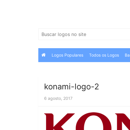
Ir
para
o
conteúdo
Pesquisar
por:
Logos Populares
Todos os Logos
Ba
konami-logo-2
6 agosto, 2017