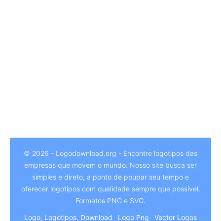
© 2026 - Logodownload.org - Encontre logotipos das
empresas que movem o mundo. Nosso site busca ser
German
simples e direto, a ponto de poupar seu tempo e
Hindi
oferecer logotipos com qualidade sempre que possível.
Formatos PNG e SVG.
Chinese
Logo, Logotipos, Download
Logo Png
Vector Logos
Italian