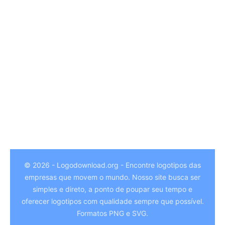
© 2026 - Logodownload.org - Encontre logotipos das
empresas que movem o mundo. Nosso site busca ser
German
simples e direto, a ponto de poupar seu tempo e
Hindi
oferecer logotipos com qualidade sempre que possível.
Formatos PNG e SVG.
Chinese