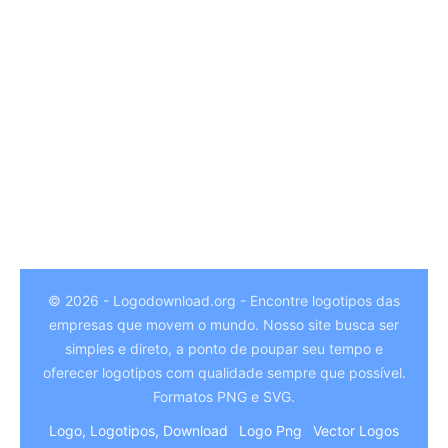
© 2026 - Logodownload.org - Encontre logotipos das
empresas que movem o mundo. Nosso site busca ser
German
simples e direto, a ponto de poupar seu tempo e
Hindi
oferecer logotipos com qualidade sempre que possível.
Formatos PNG e SVG.
Chinese
Logo, Logotipos, Download
Logo Png
Vector Logos
Italian