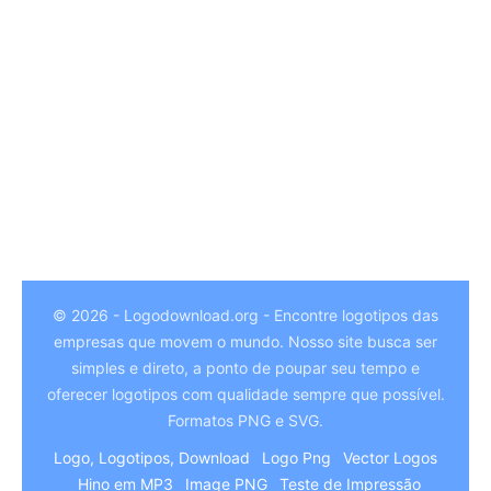
© 2026 - Logodownload.org - Encontre logotipos das
empresas que movem o mundo. Nosso site busca ser
German
simples e direto, a ponto de poupar seu tempo e
Hindi
oferecer logotipos com qualidade sempre que possível.
Formatos PNG e SVG.
Chinese
Logo, Logotipos, Download
Logo Png
Vector Logos
Italian
Hino em MP3
Image PNG
Teste de Impressão