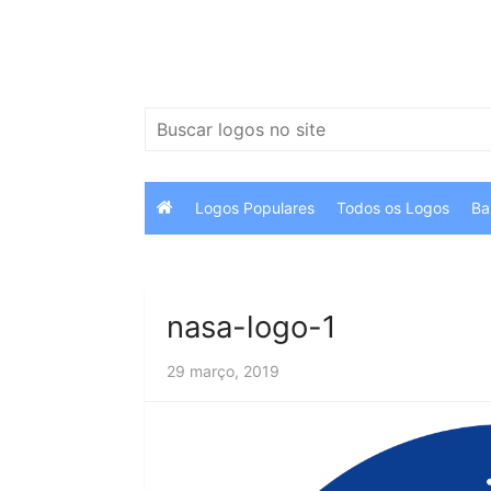
Ir
para
o
conteúdo
Pesquisar
por:
Logos Populares
Todos os Logos
Ba
nasa-logo-1
29 março, 2019