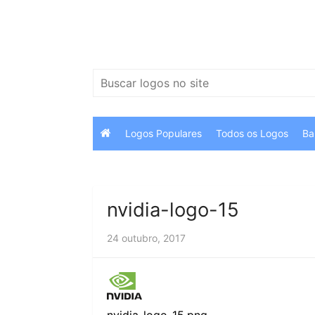
Ir
para
o
conteúdo
Pesquisar
por:
Logos Populares
Todos os Logos
Ba
nvidia-logo-15
24 outubro, 2017
nvidia-logo-15.png