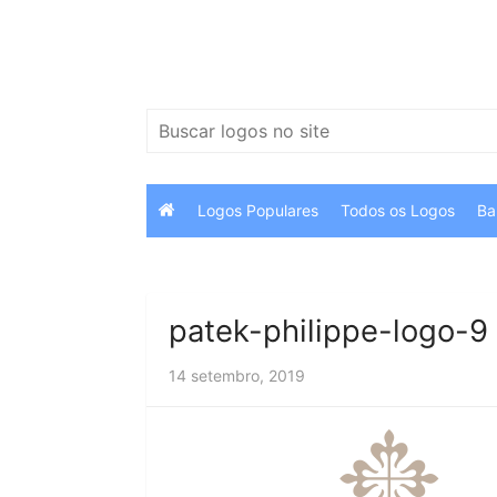
Ir
para
o
conteúdo
Pesquisar
por:
Logos Populares
Todos os Logos
Ba
patek-philippe-logo-9
14 setembro, 2019