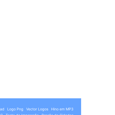
German
Hindi
Chinese
Italian
oad
Logo Png
Vector Logos
Hino em MP3
Arabic