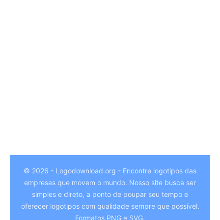
© 2026 - Logodownload.org - Encontre logotipos das
empresas que movem o mundo. Nosso site busca ser
German
simples e direto, a ponto de poupar seu tempo e
Hindi
oferecer logotipos com qualidade sempre que possível.
Formatos PNG e SVG.
Chinese