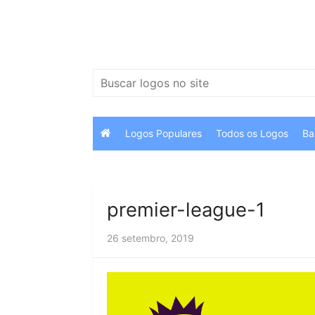
Ir
para
o
conteúdo
Pesquisar
por:
Logos Populares
Todos os Logos
Ba
premier-league-1
26 setembro, 2019