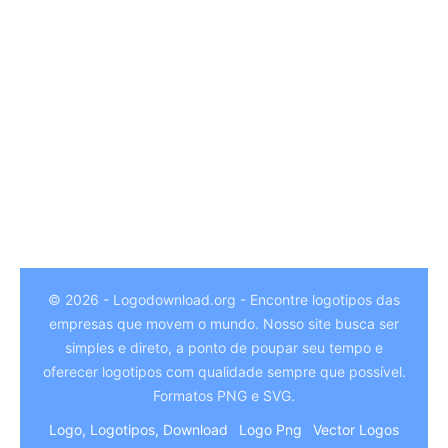
© 2026 - Logodownload.org - Encontre logotipos das
empresas que movem o mundo. Nosso site busca ser
German
simples e direto, a ponto de poupar seu tempo e
Hindi
oferecer logotipos com qualidade sempre que possível.
Formatos PNG e SVG.
Chinese
Logo, Logotipos, Download
Logo Png
Vector Logos
Italian