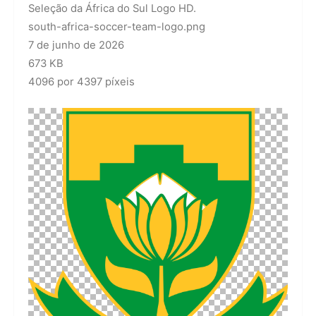
Seleção da África do Sul Logo HD.
south-africa-soccer-team-logo.png
7 de junho de 2026
673 KB
4096 por 4397 píxeis