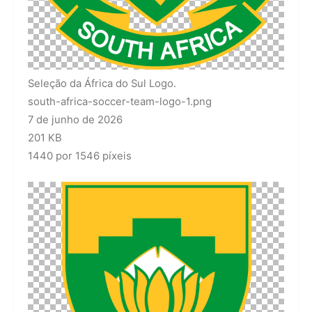
Seleção da África do Sul Logo.
south-africa-soccer-team-logo-1.png
7 de junho de 2026
201 KB
1440 por 1546 píxeis