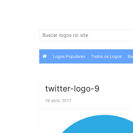
Ir
para
o
conteúdo
Pesquisar
por:
Logos Populares
Todos os Logos
Ba
twitter-logo-9
19 abril, 2017