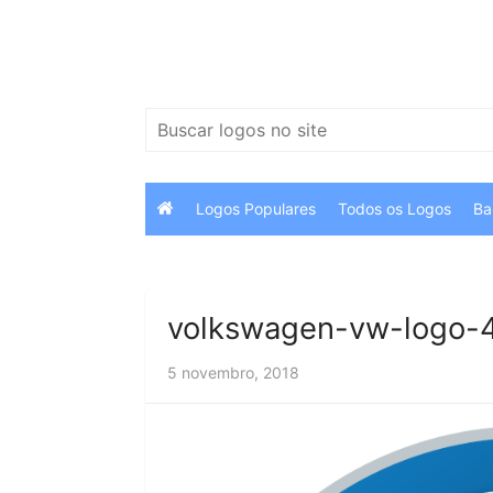
Ir
para
o
conteúdo
Pesquisar
por:
Logos Populares
Todos os Logos
Ba
volkswagen-vw-logo-
5 novembro, 2018