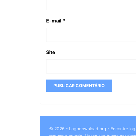
E-mail
*
Site
© 2026 - Logodownload.org - Encontre log
movem o mundo. Nosso site busca ser simpl