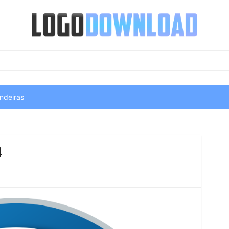
ndeiras
4