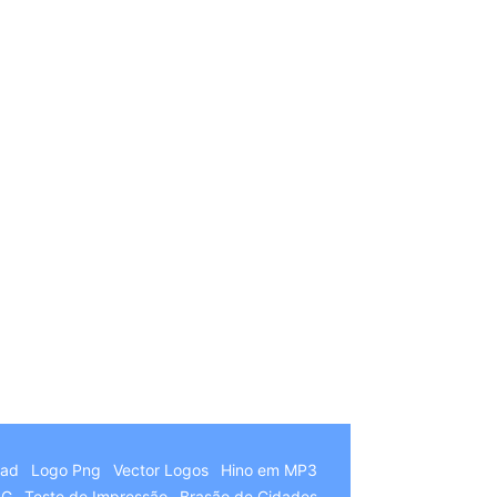
German
Hindi
Chinese
Italian
oad
Logo Png
Vector Logos
Hino em MP3
Arabic
NG
Teste de Impressão
Brasão de Cidades