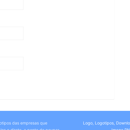
otipos das empresas que
Logo, Logotipos, Downl
es e direto, a ponto de poupar
Image P