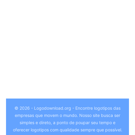
© 2026 - Logodownload.org - Encontre logotipos das
empresas que movem o mundo. Nosso site busca ser
German
simples e direto, a ponto de poupar seu tempo e
Hindi
oferecer logotipos com qualidade sempre que possível.