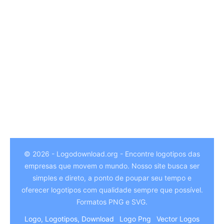
© 2026 - Logodownload.org - Encontre logotipos das
empresas que movem o mundo. Nosso site busca ser
German
simples e direto, a ponto de poupar seu tempo e
Hindi
oferecer logotipos com qualidade sempre que possível.
Formatos PNG e SVG.
Chinese
Logo, Logotipos, Download
Logo Png
Vector Logos
Italian