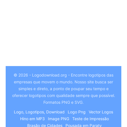
© 2026 - Logodownload.org - Encontre logotipos das
empresas que movem o mundo. Nosso site busca ser
German
simples e direto, a ponto de poupar seu tempo e
Hindi
oferecer logotipos com qualidade sempre que possível.
Formatos PNG e SVG.
Chinese
Logo, Logotipos, Download
Logo Png
Vector Logos
Italian
Hino em MP3
Image PNG
Teste de Impressão
Arabic
Brasão de Cidades
Pousada em Paraty