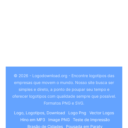
© 2026 - Logodownload.org - Encontre logotipos das
empresas que movem o mundo. Nosso site busca ser
German
simples e direto, a ponto de poupar seu tempo e
Hindi
oferecer logotipos com qualidade sempre que possível.
Formatos PNG e SVG.
Chinese
Logo, Logotipos, Download
Logo Png
Vector Logos
Italian
Hino em MP3
Image PNG
Teste de Impressão
Arabic
Brasão de Cidades
Pousada em Paraty