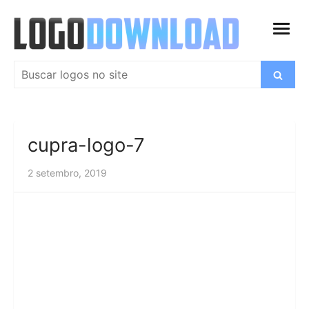
Ir
para
abrir
o
menu
conteúdo
Pesquisar
Buscar
por:
cupra-logo-7
2 setembro, 2019