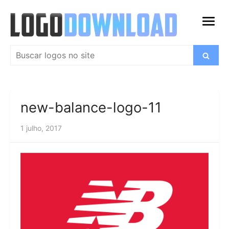
Ir
para
abrir
o
menu
conteúdo
Pesquisar
Buscar
por:
new-balance-logo-11
1 julho, 2017