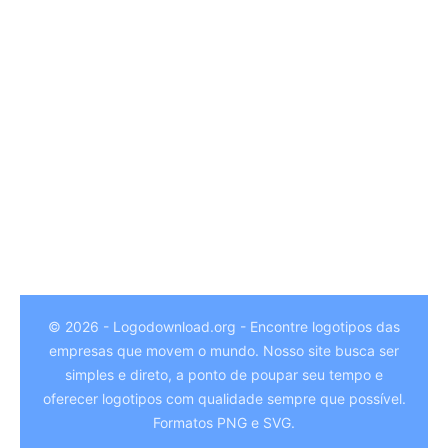
© 2026 - Logodownload.org - Encontre logotipos das
empresas que movem o mundo. Nosso site busca ser
German
simples e direto, a ponto de poupar seu tempo e
Hindi
oferecer logotipos com qualidade sempre que possível.
Formatos PNG e SVG.
Chinese