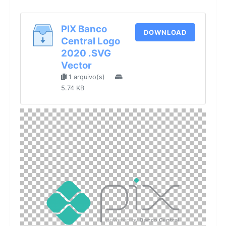
PIX Banco
DOWNLOAD
Central Logo
2020 .SVG
Vector
1 arquivo(s)
5.74 KB