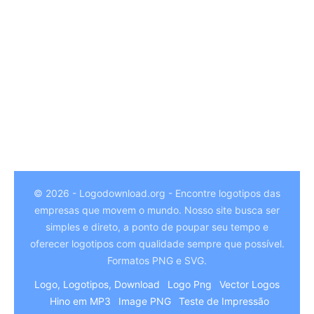
© 2026 - Logodownload.org - Encontre logotipos das
empresas que movem o mundo. Nosso site busca ser
German
simples e direto, a ponto de poupar seu tempo e
Hindi
oferecer logotipos com qualidade sempre que possível.
Formatos PNG e SVG.
Chinese
Logo, Logotipos, Download
Logo Png
Vector Logos
Italian
Hino em MP3
Image PNG
Teste de Impressão
Arabic