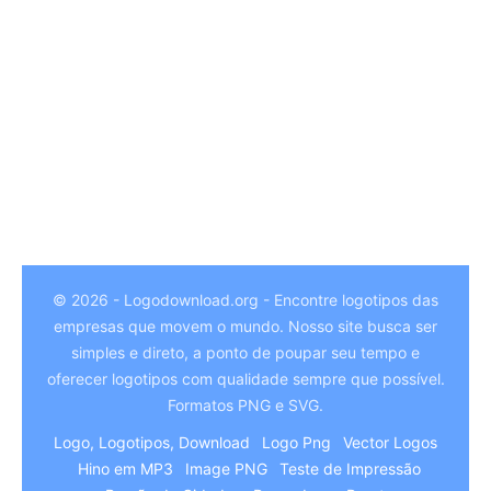
© 2026 - Logodownload.org - Encontre logotipos das
empresas que movem o mundo. Nosso site busca ser
German
simples e direto, a ponto de poupar seu tempo e
Hindi
oferecer logotipos com qualidade sempre que possível.
Formatos PNG e SVG.
Chinese
Logo, Logotipos, Download
Logo Png
Vector Logos
Italian
Hino em MP3
Image PNG
Teste de Impressão
Arabic