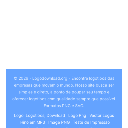
© 2026 - Logodownload.org - Encontre logotipos das
empresas que movem o mundo. Nosso site busca ser
German
simples e direto, a ponto de poupar seu tempo e
Hindi
oferecer logotipos com qualidade sempre que possível.
Formatos PNG e SVG.
Chinese
Logo, Logotipos, Download
Logo Png
Vector Logos
Italian
Hino em MP3
Image PNG
Teste de Impressão
Arabic